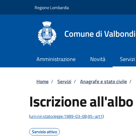
Salta al contenuto principale
Skip to footer content
Regione Lombardia
Comune di Valbond
Amministrazione
Novità
Servizi
Briciole di pane
Home
/
Servizi
/
Anagrafe e stato civile
/
Iscrizione all'albo
(
urn:nir:stato:legge:1989-03-08;95~art1
)
Servizio attivo