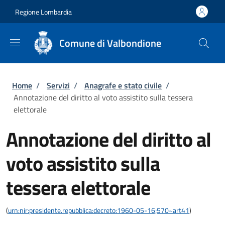
Salta al contenuto principale
Skip to footer content
Regione Lombardia
Comune di Valbondione
Briciole di pane
Home
/
Servizi
/
Anagrafe e stato civile
/
Annotazione del diritto al voto assistito sulla tessera
elettorale
Annotazione del diritto al
voto assistito sulla
tessera elettorale
(
urn:nir:presidente.repubblica:decreto:1960-05-16;570~art41
)