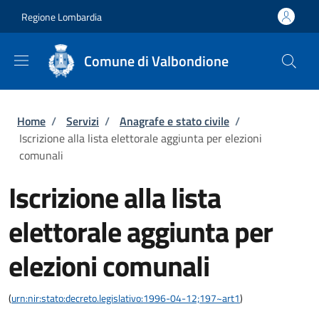
Salta al contenuto principale
Skip to footer content
Regione Lombardia
Comune di Valbondione
Briciole di pane
Home
/
Servizi
/
Anagrafe e stato civile
/
Iscrizione alla lista elettorale aggiunta per elezioni
comunali
Iscrizione alla lista
elettorale aggiunta per
elezioni comunali
(
urn:nir:stato:decreto.legislativo:1996-04-12;197~art1
)