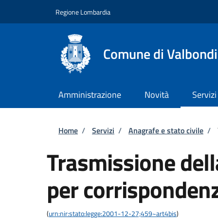
Salta al contenuto principale
Skip to footer content
Regione Lombardia
Comune di Valbond
Amministrazione
Novità
Servizi
Briciole di pane
Home
/
Servizi
/
Anagrafe e stato civile
/
Trasmissione del
per corrispondenz
(
urn:nir:stato:legge:2001-12-27;459~art4bis
)