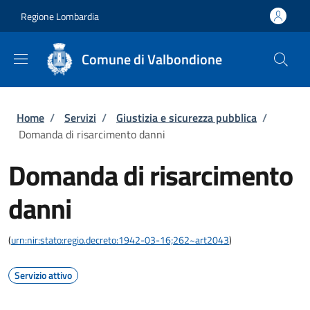
Salta al contenuto principale
Skip to footer content
Regione Lombardia
Comune di Valbondione
Briciole di pane
Home
/
Servizi
/
Giustizia e sicurezza pubblica
/
Domanda di risarcimento danni
Domanda di risarcimento
danni
(
urn:nir:stato:regio.decreto:1942-03-16;262~art2043
)
Servizio attivo