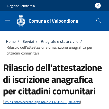
Salta al contenuto principale
Skip to footer content
Regione Lombardia
Comune di Valbondione
Briciole di pane
Home
/
Servizi
/
Anagrafe e stato civile
/
Rilascio dell'attestazione di iscrizione anagrafica per
cittadini comunitari
Rilascio dell'attestazione
di iscrizione anagrafica
per cittadini comunitari
(
urn:nir:stato:decreto.legislativo:2007-02-06;30~art9
)