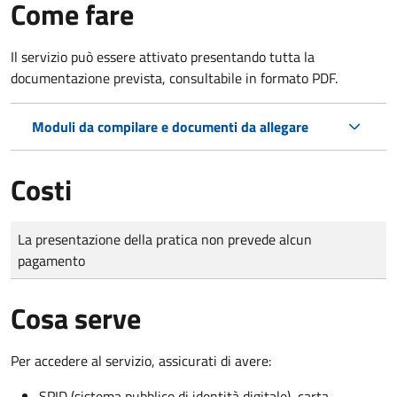
Come fare
Il servizio può essere attivato presentando tutta la
documentazione prevista, consultabile in formato PDF.
Moduli da compilare e documenti da allegare
Costi
Tipo di pagamento
Importo
La presentazione della pratica non prevede alcun
pagamento
Cosa serve
Per accedere al servizio, assicurati di avere:
SPID (sistema pubblico di identità digitale), carta