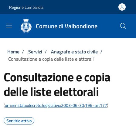
Salta al contenuto principale
Skip to footer content
Regione Lombardia
Comune di Valbondione
Briciole di pane
Home
/
Servizi
/
Anagrafe e stato civile
/
Consultazione e copia delle liste elettorali
Consultazione e copia
delle liste elettorali
(
urn:nir:stato:decreto.legislativo:2003-06-30;196~art177
)
Servizio attivo