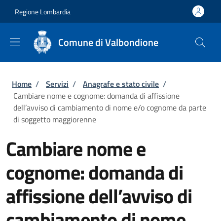
Salta al contenuto principale
Skip to footer content
Regione Lombardia
Comune di Valbondione
Briciole di pane
Home
/
Servizi
/
Anagrafe e stato civile
/
Cambiare nome e cognome: domanda di affissione
dell’avviso di cambiamento di nome e/o cognome da parte
di soggetto maggiorenne
Cambiare nome e
cognome: domanda di
affissione dell’avviso di
cambiamento di nome