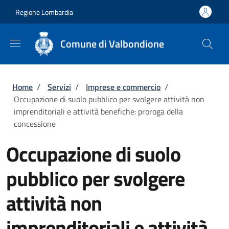
Salta al contenuto principale
Skip to footer content
Regione Lombardia
Comune di Valbondione
Briciole di pane
Home
/
Servizi
/
Imprese e commercio
/
Occupazione di suolo pubblico per svolgere attività non
imprenditoriali e attività benefiche: proroga della
concessione
Occupazione di suolo
pubblico per svolgere
attività non
imprenditoriali e attività