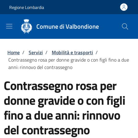
Salta al contenuto principale
Skip to footer content
Regione Lombardia
Comune di Valbondione
Briciole di pane
Home
/
Servizi
/
Mobilità e trasporti
/
Contrassegno rosa per donne gravide o con figli fino a due
anni: rinnovo del contrassegno
Contrassegno rosa per
donne gravide o con figli
fino a due anni: rinnovo
del contrassegno