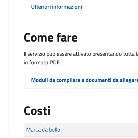
Ulteriori informazioni
Come fare
Il servizio può essere attivato presentando tutta
in formato PDF.
Moduli da compilare e documenti da allegar
Costi
Tipo di pagamento
Importo
Marca da bollo