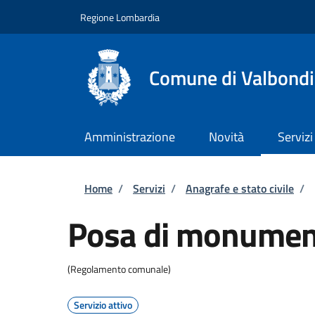
Salta al contenuto principale
Skip to footer content
Regione Lombardia
Comune di Valbond
Amministrazione
Novità
Servizi
Briciole di pane
Home
/
Servizi
/
Anagrafe e stato civile
/
Posa di monument
(Regolamento comunale)
Servizio attivo