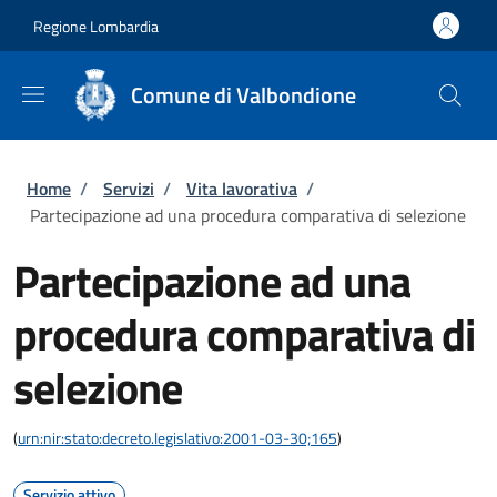
Salta al contenuto principale
Skip to footer content
Regione Lombardia
Comune di Valbondione
Briciole di pane
Home
/
Servizi
/
Vita lavorativa
/
Partecipazione ad una procedura comparativa di selezione
Partecipazione ad una
procedura comparativa di
selezione
(
urn:nir:stato:decreto.legislativo:2001-03-30;165
)
Servizio attivo