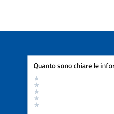
Quanto sono chiare le info
Valutazione
Valuta 5 stelle su 5
Valuta 4 stelle su 5
Valuta 3 stelle su 5
Valuta 2 stelle su 5
Valuta 1 stelle su 5