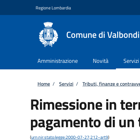
Salta al contenuto principale
Skip to footer content
Regione Lombardia
Comune di Valbond
Amministrazione
Novità
Servizi
Briciole di pane
Home
/
Servizi
/
Tributi, finanze e contravv
Rimessione in term
pagamento di un 
(
urn:nir:stato:legge:2000-07-27;212~art9
)