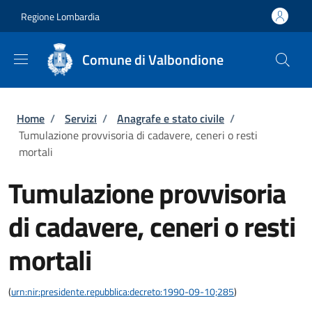
Salta al contenuto principale
Skip to footer content
Regione Lombardia
Comune di Valbondione
Briciole di pane
Home
/
Servizi
/
Anagrafe e stato civile
/
Tumulazione provvisoria di cadavere, ceneri o resti
mortali
Tumulazione provvisoria
di cadavere, ceneri o resti
mortali
(
urn:nir:presidente.repubblica:decreto:1990-09-10;285
)