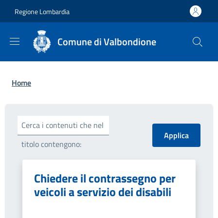
Salta al contenuto principale
Skip to footer content
Regione Lombardia
Comune di Valbondione
Briciole di pane
Home
Cerca i contenuti che nel
titolo contengono:
Chiedere il contrassegno per
veicoli a servizio dei disabili