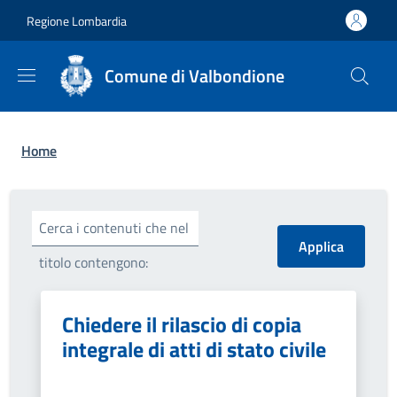
Salta al contenuto principale
Skip to footer content
Regione Lombardia
Comune di Valbondione
Briciole di pane
Home
Cerca i contenuti che nel
titolo contengono:
Chiedere il rilascio di copia
integrale di atti di stato civile