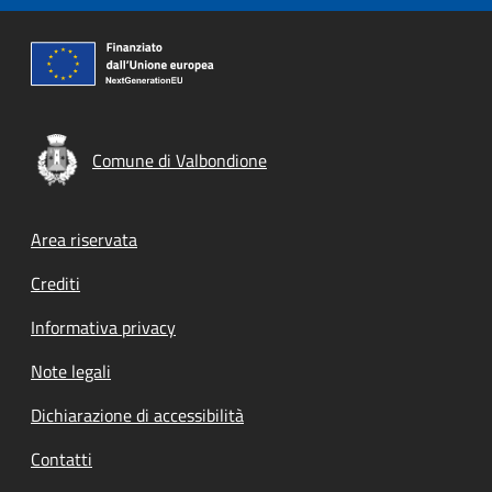
Comune di Valbondione
Footer menu
Area riservata
Crediti
Informativa privacy
Note legali
Dichiarazione di accessibilità
Contatti