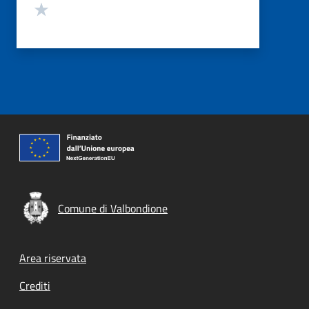
Valuta 1 stelle su 5
Comune di Valbondione
Footer menu
Area riservata
Crediti