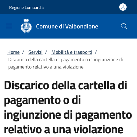
Salta al contenuto principale
Skip to footer content
Regione Lombardia
Comune di Valbondione
Briciole di pane
Home
/
Servizi
/
Mobilità e trasporti
/
Discarico della cartella di pagamento o di ingiunzione di
pagamento relativo a una violazione
Discarico della cartella di
pagamento o di
ingiunzione di pagamento
relativo a una violazione